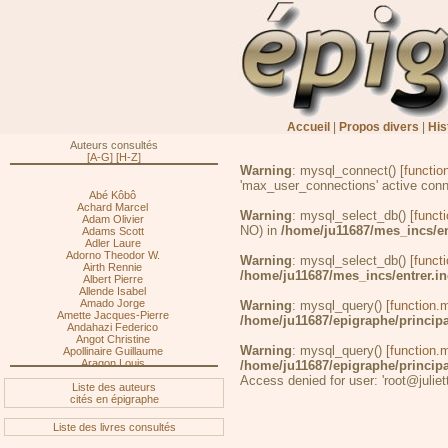
Accueil
|
Propos divers
|
His
Auteurs consultés
[A-G]
[H-Z]
Warning
: mysql_connect() [
functio
'max_user_connections' active conn
Abé Kôbô
Achard Marcel
Warning
: mysql_select_db() [
funct
Adam Olivier
NO) in
/home/ju11687/mes_incs/en
Adams Scott
Adler Laure
Adorno Theodor W.
Warning
: mysql_select_db() [
funct
Airth Rennie
/home/ju11687/mes_incs/entrer.in
Albert Pierre
Allende Isabel
Amado Jorge
Warning
: mysql_query() [
function.
Amette Jacques-Pierre
/home/ju11687/epigraphe/princip
Andahazi Federico
Angot Christine
Warning
: mysql_query() [
function.
Apollinaire Guillaume
Aragon Louis
/home/ju11687/epigraphe/princip
Arcand Denys
Access denied for user: 'root@julie
Liste des auteurs
Archambault Gilles
cités en épigraphe
Ardisson Thierry
Artaud Antonin
Assouline Pierre
Liste des livres consultés
Atkinson Kate
Atwood Margaret