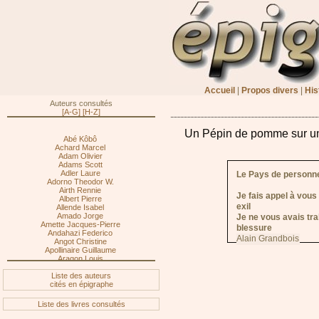
Accueil
|
Propos divers
|
His
Auteurs consultés
[A-G]
[H-Z]
Un Pépin de pomme sur un 
Abé Kôbô
Achard Marcel
Adam Olivier
Adams Scott
Adler Laure
Le Pays de personn
Adorno Theodor W.
Airth Rennie
Je fais appel à vous
Albert Pierre
exil
Allende Isabel
Amado Jorge
Je ne vous avais tra
Amette Jacques-Pierre
blessure
Andahazi Federico
Alain Grandbois
Angot Christine
Apollinaire Guillaume
Aragon Louis
Arcand Denys
Liste des auteurs
Archambault Gilles
cités en épigraphe
Ardisson Thierry
Artaud Antonin
Assouline Pierre
Liste des livres consultés
Atkinson Kate
Atwood Margaret